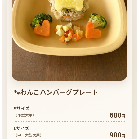
わんこハンバーグプレート
🐾
Sサイズ
680
（小型犬用）
円
Lサイズ
980
（中・大型犬用）
円