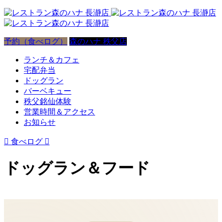
予約（食べログ）
森のハナ 秩父店
ランチ＆カフェ
宅配弁当
ドッグラン
バーベキュー
秩父銘仙体験
営業時間＆アクセス
お知らせ

食べログ

ドッグラン＆フード