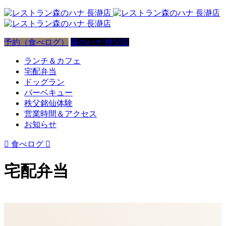
予約（食べログ）
森のハナ 秩父店
ランチ＆カフェ
宅配弁当
ドッグラン
バーベキュー
秩父銘仙体験
営業時間＆アクセス
お知らせ

食べログ

宅配弁当