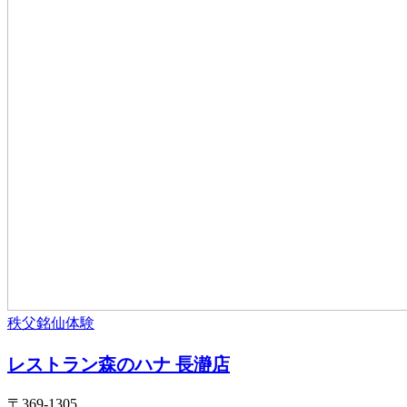
秩父銘仙体験
レストラン森のハナ 長瀞店
〒369-1305