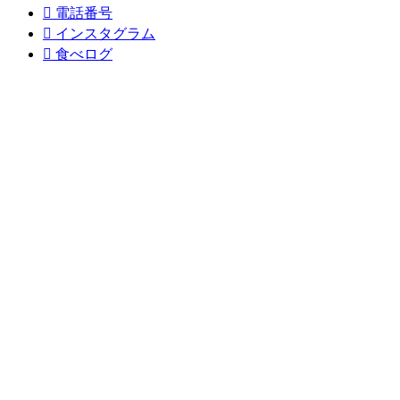

電話番号

インスタグラム

食べログ