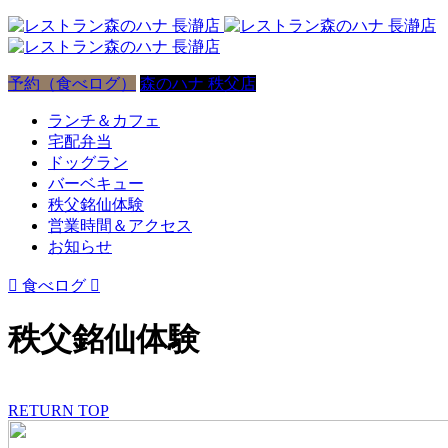
予約（食べログ）
森のハナ 秩父店
ランチ＆カフェ
宅配弁当
ドッグラン
バーベキュー
秩父銘仙体験
営業時間＆アクセス
お知らせ

食べログ

秩父銘仙体験
RETURN TOP